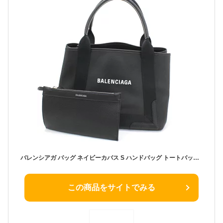
バレンシアガ バッグ ネイビーカバス S ハンドバッグ トートバッグ ブラック 黒 レザー本革 メンズ レディース カバン 339933 D6WXN 1060 BALENCIAGA 軽量 便利 ブランド 定番 人気 プレゼント ギフト バレンシアガ バッグ【新品・未使用】
この商品をサイトでみる