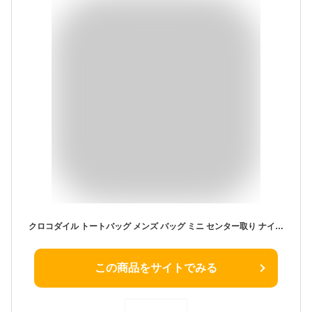
クロコダイル トートバッグ メンズ バッグ ミニ センター取り ナイルクロコダイル ミニトートバッグ 小さめ ユニセックス ビジネスバッグ 通勤バッグ 本革 鰐革 B5 サイズ 保証書 プレゼント クリスマス ギフト 4FA (06001854-mens-1r)
この商品をサイトでみる