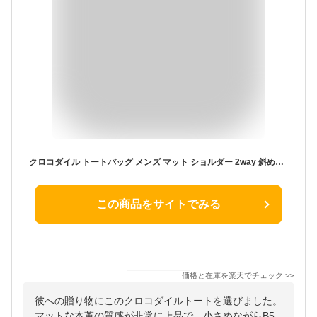
クロコダイル トートバッグ メンズ マット ショルダー 2way 斜めがけ 上品 軽量 ミニ ミニトート 小さめ b5 鞄 クロコ 本革 ワニ革 革 レザー レザーバッグ メンズバッグ 安心 保証書 付き 誕生日 プレゼント ギフト 4FA (06001917-mens-1r)
この商品をサイトでみる
価格と在庫を
楽天
でチェック
>>
彼への贈り物にこのクロコダイルトートを選びました。
マットな本革の質感が非常に上品で、小さめながらB5