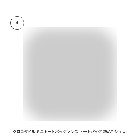
4
クロコダイル ミニトートバッグ メンズ トートバッグ 2WAY ショルダーベルト付き 日本製 マット 加工 センター取り あおりポケット 付き クロコダイルバッグ ハンドバッグ メンズバッグ B5 対応 本革 鰐革 保証書 付き プレゼント ギフト 4FA(06001685-mens-1r)