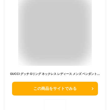
GUCCI グッチ Gリング ネックレス レディース メンズ ペンダント 誕生日 プレゼント 男性 女性 ギフト 記念日 ジュエリー チェーンネックレス シルバーアクセサリー 卒業 入学 お祝い
この商品をサイトでみる