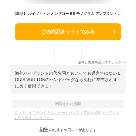
【新品】 ルイヴィトン オンザゴー BB モノグラム アンプラント レザー ブラック 黒 2WAYバッグ ルイヴィトン ショルダーバッグ LOUIS VUITTON ルイヴィトン ハンドバッグ レディース メンズ クロスボディバッグ ミニバッグ ミニトート 本革 ハンドバック バック ブランド
この商品をサイトでみる
価格と在庫を
楽天
でチェック
>>
海外ハイブランドの代名詞ともいっても過言ではない L
OUIS VUITTONのハンドバッグなら流行に左右されず
に長く使用できます
回答された質問
メンズハイブランドのミニトートバッグ｜芸能人愛用などでおす
すめを教えてください。
5
件
のおすすめ口コミがあります