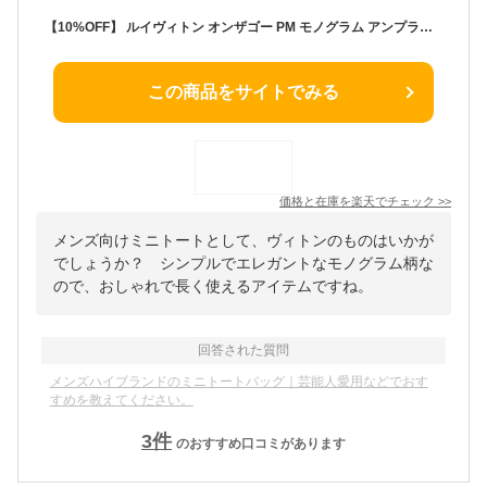
【10%OFF】 ルイヴィトン オンザゴー PM モノグラム アンプラント レザー ブラック 黒 2WAYバッグ ルイヴィトン ショルダーバッグ LOUIS VUITTON ルイヴィトン ハンドバッグ レディース メンズ ルイヴィトン トートバッグ ミニバッグ クロスボディバッグ ブランド
この商品をサイトでみる
価格と在庫を
楽天
でチェック
>>
メンズ向けミニトートとして、ヴィトンのものはいかが
でしょうか？ シンプルでエレガントなモノグラム柄な
ので、おしゃれで長く使えるアイテムですね。
回答された質問
メンズハイブランドのミニトートバッグ｜芸能人愛用などでおす
すめを教えてください。
3
件
のおすすめ口コミがあります