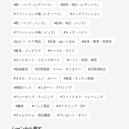
鞄・バッグ（レディース）
財布・時計（レディース）
ファッション小物（レディース）
メンズファッション
鞄・バッグ（メンズ）
財布・時計（メンズ）
ファッション小物（メンズ）
キッズ・ベビー
おむつ・ケア用品
玩具・ぬいぐるみ
絵本・教育・知育本
家具・インテリア
テーブル・デスク
キャビネット・リビングボード
ベッド・布団・寝具
収納家具
日用雑貨・ツール・サニタリー
日用消耗品
タオル・クッション・カバー
食器・キッチン雑貨
掃除グッズ
スポーツ・アウトドア
ウォーキング・ランニング
フィットネス・トレーニング
趣味
ペット用品
ガーデニング・DIY
テレビゲーム・周辺機器
プレゼント・ギフト
シーンから探す