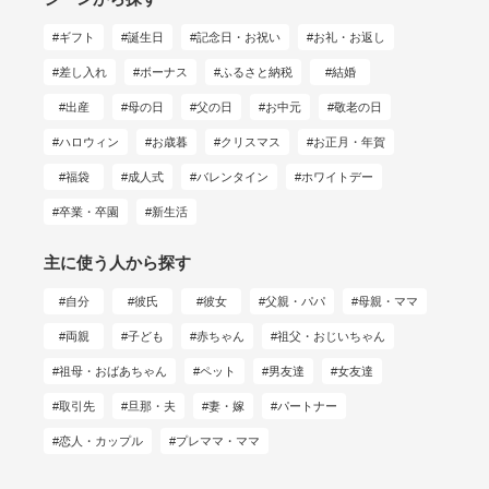
ギフト
誕生日
記念日・お祝い
お礼・お返し
差し入れ
ボーナス
ふるさと納税
結婚
出産
母の日
父の日
お中元
敬老の日
ハロウィン
お歳暮
クリスマス
お正月・年賀
福袋
成人式
バレンタイン
ホワイトデー
卒業・卒園
新生活
主に使う人から探す
自分
彼氏
彼女
父親・パパ
母親・ママ
両親
子ども
赤ちゃん
祖父・おじいちゃん
祖母・おばあちゃん
ペット
男友達
女友達
取引先
旦那・夫
妻・嫁
パートナー
恋人・カップル
プレママ・ママ