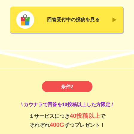
回答受付中の投稿を見る
条件2
\
カウナラで回答を10投稿以上した方限定
/
40投稿以上
１サービスにつき
で
400G
それぞれ
ずつプレゼント！