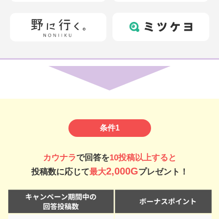
条件1
カウナラ
で回答を
10投稿以上すると
2,000G
投稿数に応じて
最大
プレゼント！