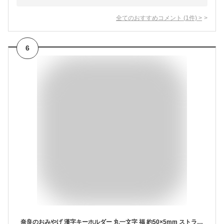
全てのおすすめコメント
(
1
件)
>
6
奈良のおみやげ 漢字キーホルダー 丸一文字 福 約50×5mm ストラップ約52mm / オリジナル商品 日本のおみやげ japanese souvenir omiyage 漢字 かんじ kanji お土産 gift プレゼント【ゆうパケット対応】