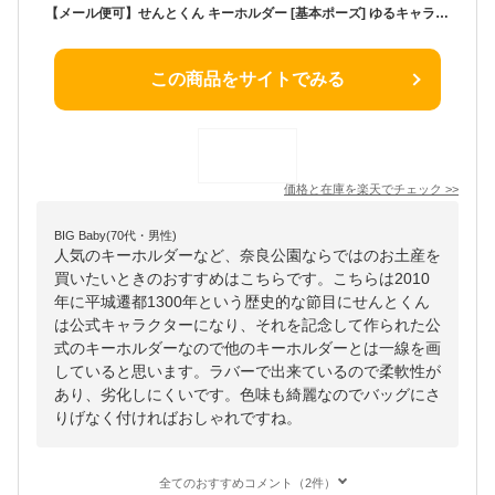
【メール便可】せんとくん キーホルダー [基本ポーズ] ゆるキャラ 奈良県 平城遷都1300年☆平城遷都1300年記念事業公認品☆
この商品をサイトでみる
価格と在庫を
楽天
でチェック
>>
BIG Baby(70代・男性)
人気のキーホルダーなど、奈良公園ならではのお土産を
買いたいときのおすすめはこちらです。こちらは2010
年に平城遷都1300年という歴史的な節目にせんとくん
は公式キャラクターになり、それを記念して作られた公
式のキーホルダーなので他のキーホルダーとは一線を画
していると思います。ラバーで出来ているので柔軟性が
あり、劣化しにくいです。色味も綺麗なのでバッグにさ
りげなく付ければおしゃれですね。
全てのおすすめコメント（2件）