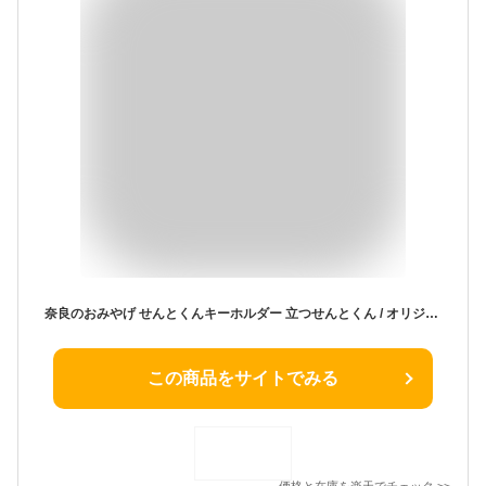
奈良のおみやげ せんとくんキーホルダー 立つせんとくん / オリジナル商品 日本のおみやげ japanese souvenir omiyage 奈良 nara せんとくん sentokun お土産 gift プレゼント【ゆうパケット対応】
この商品をサイトでみる