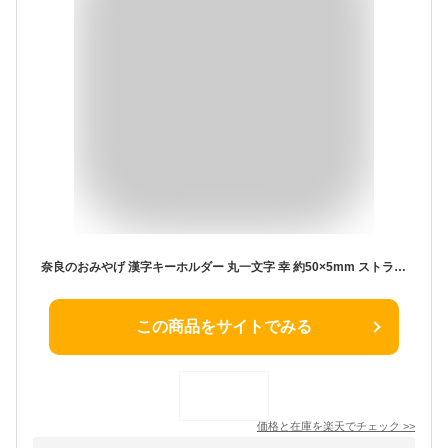
奈良のおみやげ 漢字キーホルダー 丸一文字 幸 約50×5mm ストラップ約52mm / オリジナル商品 日本のおみやげ japanese souvenir omiyage 漢字 かんじ kanji お土産 gift プレゼント【ゆうパケット対応】
この商品をサイトでみる
価格と在庫を
楽天
でチェック
>>