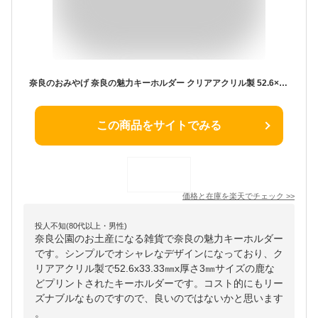
奈良のおみやげ 奈良の魅力キーホルダー クリアアクリル製 52.6×33.3mm 厚さ3mm アンシャンテラボ / オリジナル商品 アクリルキーホルダー アクキー なら ナラ Nara お土産 おみやげ 東大寺 観光地 名産 鹿 しか【ゆうパケット対応】
この商品をサイトでみる
価格と在庫を
楽天
でチェック
>>
投人不知(80代以上・男性)
奈良公園のお土産になる雑貨で奈良の魅力キーホルダー
です。シンプルでオシャレなデザインになっており、ク
リアアクリル製で52.6x33.33㎜x厚さ3㎜サイズの鹿な
どプリントされたキーホルダーです。コスト的にもリー
ズナブルなものですので、良いのではないかと思います
。