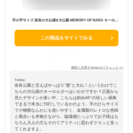
手の平サイズ 奈良の大仏様&大仏殿 MEMORY OF NARA キーホルダ
この商品をサイトでみる
価格と在庫を
Amazon
でチェック
>>
Turkey
奈良公園と言えばやっぱり“鹿”と大仏！というわけでこ
ちらの大仏様のキーホルダーはいかがですか？正面から
見たデザインが多い中、こちらは斜め45°の珍しい画角
でまるで本当に刊行しているかのよう。手のひらサイズ
で小物類なんかにも使いやすく、金属製のレトロな色味
と風合いも本物さながら、臨場感たっぷりでお子様はも
ちろん大人の方もそのリアリティに思わずクスッと笑っ
てくれますよ。