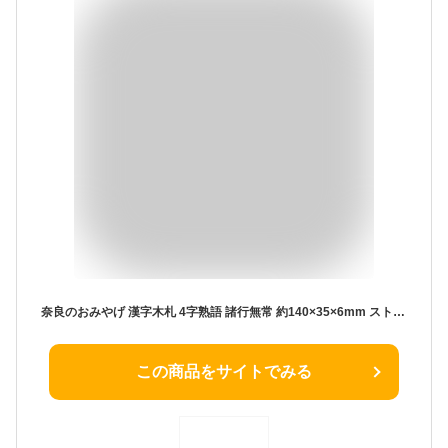
奈良のおみやげ 漢字木札 4字熟語 諸行無常 約140×35×6mm ストラップ約9cm / オリジナル商品 透かし彫り日本のおみやげ japanese souvenir omiyage 漢字 四字熟語 かんじ kanji お土産 gift プレゼント【ゆうパケット対応】
この商品をサイトでみる