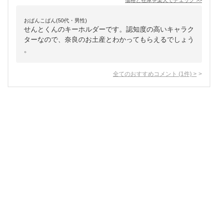
価格と在庫を
楽天
でチェック
>>
おぱんこぱん(50代・男性)
せんとくんのキーホルダーです。認知度の高いキャラク
ターなので、奈良のお土産とわかってもらえるでしょう
。
全てのおすすめコメント
(
1
件)
>