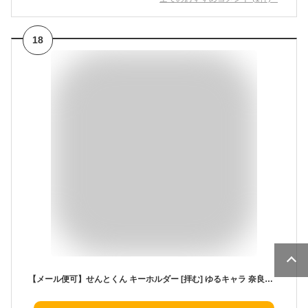
18
【メール便可】せんとくん キーホルダー [拝む] ゆるキャラ 奈良県 平城遷都1300年☆平城遷都1300年記念事業公認品☆