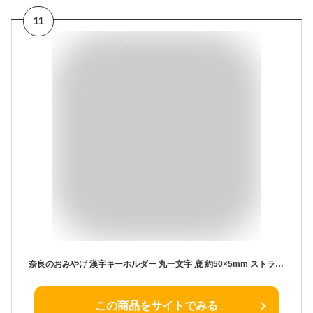
11
奈良のおみやげ 漢字キーホルダー 丸一文字 鹿 約50×5mm ストラップ約52mm アンシャンテラボ / オリジナル商品 日本のおみやげ japanese souvenir omiyage 漢字 かんじ kanji お土産 gift プレゼント【ゆうパケット対応】
この商品をサイトでみる