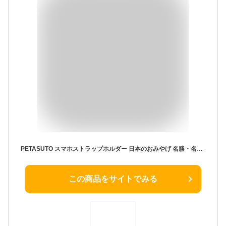
PETASUTO スマホストラップホルダー 日本のおみやげ 名勝・名所シリーズ 京都 金閣寺 ネックストラップ付 KI-01 スマホストラップ ショルダーストラップ ストラップ iPhone 携帯 アクセサリー アクセ
この商品をサイトでみる