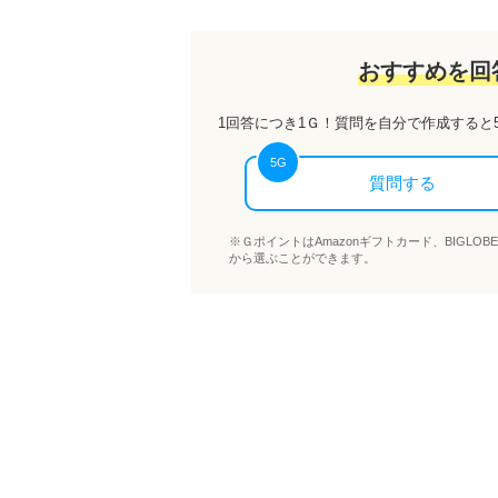
おすすめを回
1回答につき
1Ｇ
！質問を自分で作成すると
5
G
質問する
※ＧポイントはAmazonギフトカード、BIGL
から選ぶことができます。