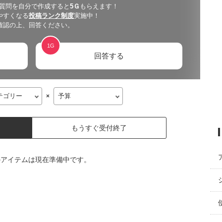
 質問を自分で作成すると
5
Ｇ
もらえます！
やすくなる
投稿ランク制度
実施中！
確認の上、回答ください。
1
G
回答する
×
もうすぐ受付終了
のアイテムは現在準備中です。