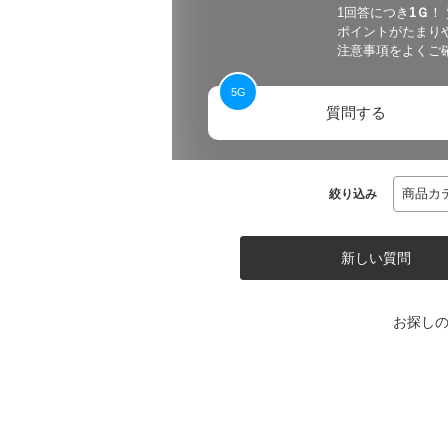
1回答につき
1
Ｇ
！
ポイントがたまり
注意事項をよくご
5
G
質問する
絞り込み
新しい質問
お探し