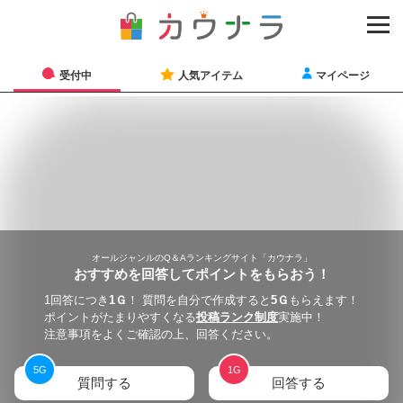
受付中
人気アイテム
マイページ
オールジャンルのQ＆Aランキングサイト「カウナラ」
おすすめを回答してポイントをもらおう！
1回答につき
1
Ｇ
！ 質問を自分で作成すると
5
Ｇ
もらえます！
ポイントがたまりやすくなる
投稿ランク制度
実施中！
注意事項をよくご確認の上、回答ください。
5
G
1
G
質問する
回答する