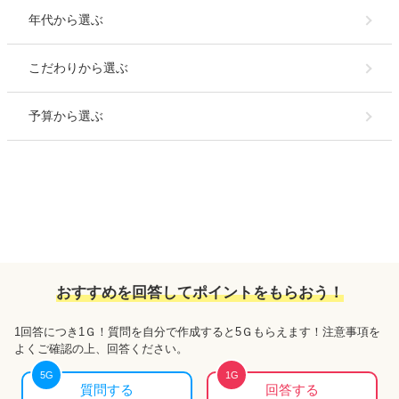
年代
から選ぶ
こだわり
から選ぶ
予算
から選ぶ
おすすめを回答してポイントをもらおう！
1回答につき
1Ｇ
！質問を自分で作成すると
5Ｇ
もらえます！注意事項を
よくご確認の上、回答ください。
5
G
1
G
質問する
回答する